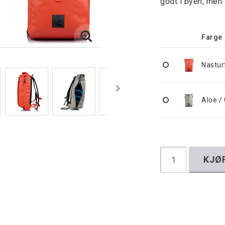
godt i byen, men 
Farge
Nastur
Aloe /
KJØ