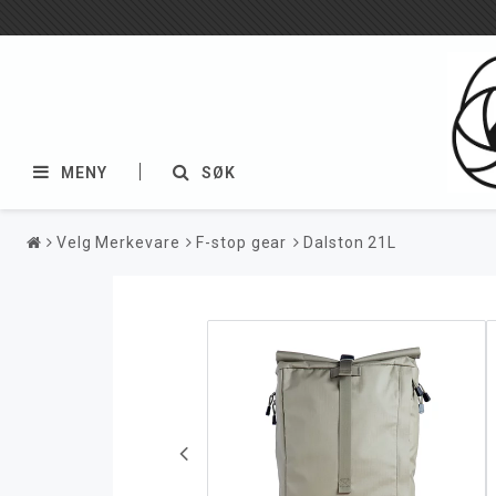
MENY
SØK
Velg Merkevare
F-stop gear
Dalston 21L
Vesker & ryggsekker
Velg Merkevare
Tilbud & Demovesker
Bit
Damevesker
ClikElite
Ryggsekker
Epiphanie
Herrevesker
F-stop gear
Gavekort
Godox blitssystem
Trillekoffert
Jack by Jill-E