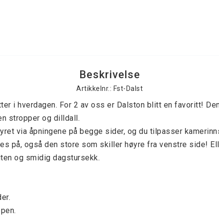
Beskrivelse
Artikkelnr.: Fst-Dalst
itter i hverdagen. For 2 av oss er Dalston blitt en favoritt! De
en stropper og dilldall. 
tyret via åpningene på begge sider, og du tilpasser kamerinns
es på, også den store som skiller høyre fra venstre side! Elle
iten og smidig dagstursekk.
er.
ppen.