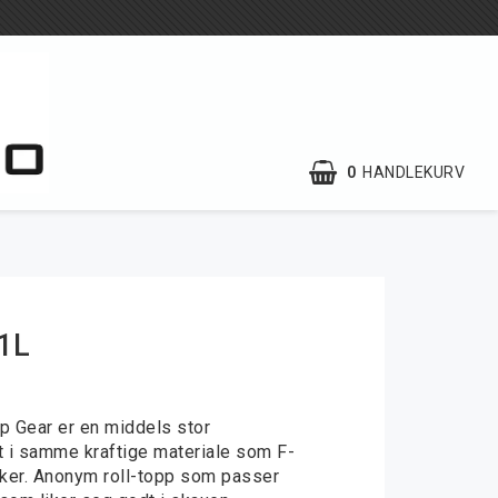
0
HANDLEKURV
Informasjon
ipping
International
shipping
1L
GDPR
Våre fotografer
p Gear er en middels stor
 i samme kraftige materiale som F-
Om oss
ker. Anonym roll-topp som passer
Kontakt skjema