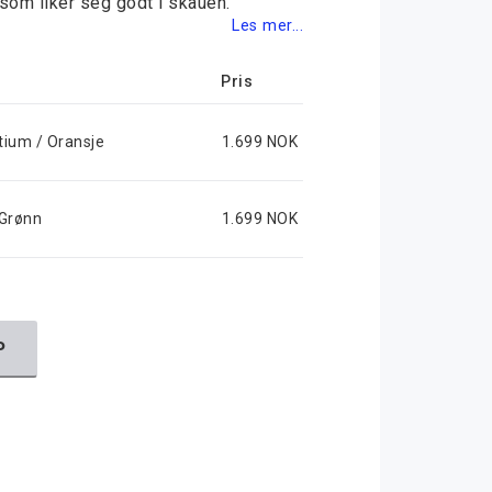
som liker seg godt i skauen.
Les mer...
Pris
tium / Oransje
1.699 NOK
 Grønn
1.699 NOK
P