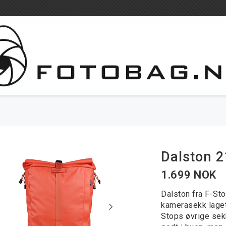
Fotografer
International sh
Dalston 2
1.699 NOK
Dalston fra F-Sto
kamerasekk laget
Stops øvrige sek