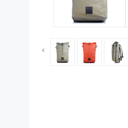
Rumpetaske
Jill-E
Brystveske
Kelly Moore
Tilbehør
Ketti Handbags
Hardware
ONA
Pompidoo
Redged Tripods
Shootsac