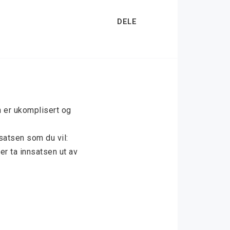
DELE
n er ukomplisert og 
atsen som du vil: 
r ta innsatsen ut av 